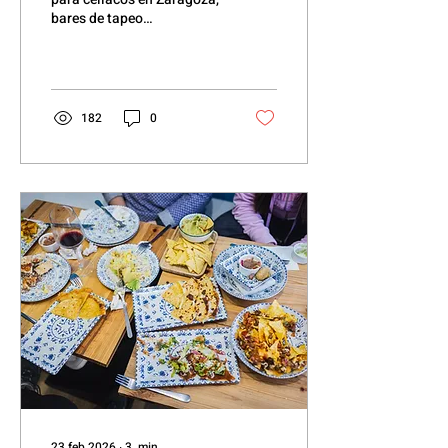
bares de tapeo
restaurantes y pastelerías
en una guía super
completa para sacarle todo
el partido a la gastronomía
de la ciudad 100% sin
182
0
gluten.
23 feb 2026
∙
3
min