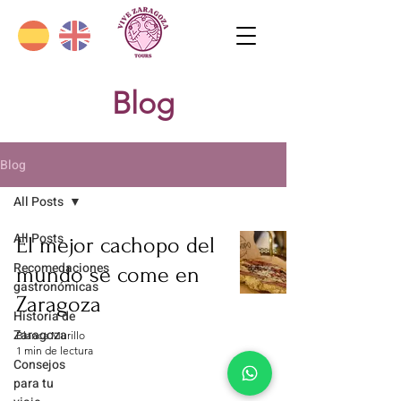
Blog
Blog
All Posts
All Posts
El mejor cachopo del
Recomedaciones
mundo se come en
gastronómicas
Zaragoza
Historia de
Zaragoza
Blanca Murillo
1 min de lectura
Consejos
para tu