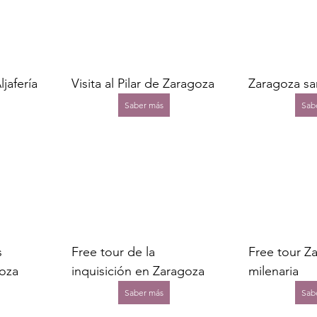
ljafería
Visita al Pilar de Zaragoza
Zaragoza sa
Saber más
Sab
Free tour de la 
s 
Free tour Z
inquisición en Zaragoza
oza
milenaria
Saber más
Sab