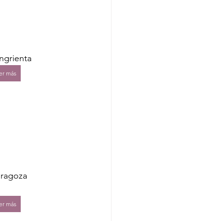
ngrienta
er más
aragoza 
er más